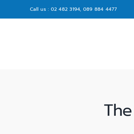
Skip
Call us : 02 482 3194, 089 884 4477
to
content
The