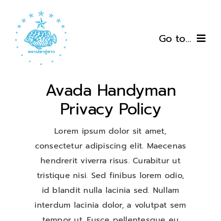
Skip
to
content
Go to...
หน้าแรก
Avada Handyman
เกี่ยวกับเรา
Privacy Policy
สินค้า
Lorem ipsum dolor sit amet,
consectetur adipiscing elit. Maecenas
โปรโมชั่น
hendrerit viverra risus. Curabitur ut
tristique nisi. Sed finibus lorem odio,
สั่งซื้อสินค้า
id blandit nulla lacinia sed. Nullam
interdum lacinia dolor, a volutpat sem
บทความ
tempor ut. Fusce pellentesque eu